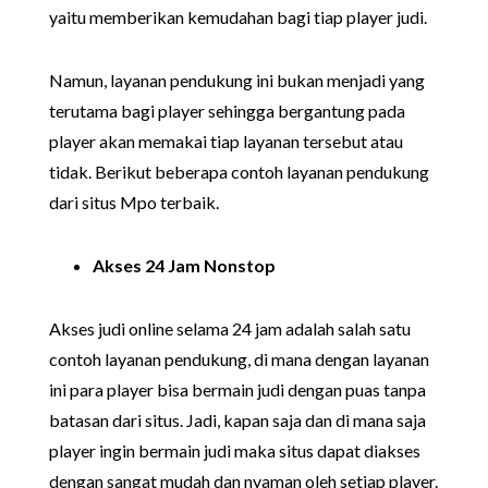
yaitu memberikan kemudahan bagi tiap player judi.
Namun, layanan pendukung ini bukan menjadi yang
terutama bagi player sehingga bergantung pada
player akan memakai tiap layanan tersebut atau
tidak. Berikut beberapa contoh layanan pendukung
dari situs Mpo terbaik.
Akses 24 Jam Nonstop
Akses judi online selama 24 jam adalah salah satu
contoh layanan pendukung, di mana dengan layanan
ini para player bisa bermain judi dengan puas tanpa
batasan dari situs. Jadi, kapan saja dan di mana saja
player ingin bermain judi maka situs dapat diakses
dengan sangat mudah dan nyaman oleh setiap player.