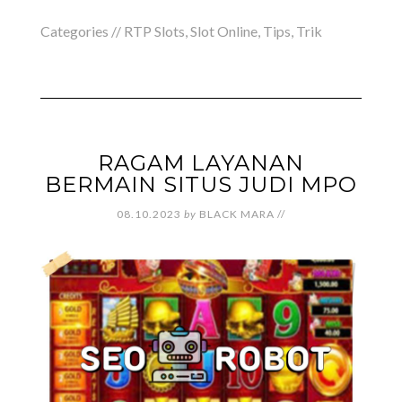
Categories //
RTP Slots
,
Slot Online
,
Tips
,
Trik
RAGAM LAYANAN
BERMAIN SITUS JUDI MPO
08.10.2023
by
BLACK MARA
//