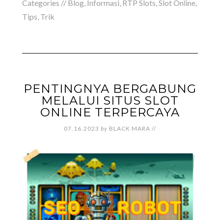
Categories //
Blog
,
Informasi
,
RTP Slots
,
Slot Online
,
Tips
,
Trik
PENTINGNYA BERGABUNG
MELALUI SITUS SLOT
ONLINE TERPERCAYA
07.16.2023
by
BLACK MARA
//