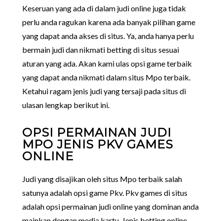
Keseruan yang ada di dalam judi online juga tidak
perlu anda ragukan karena ada banyak pilihan game
yang dapat anda akses di situs.
Ya, anda hanya perlu
bermain judi dan nikmati betting di situs sesuai
aturan yang ada. Akan kami ulas opsi game terbaik
yang dapat anda nikmati dalam situs Mpo terbaik.
Ketahui ragam jenis judi yang tersaji pada situs di
ulasan lengkap berikut ini.
OPSI PERMAINAN JUDI
MPO JENIS PKV GAMES
ONLINE
Judi yang disajikan oleh situs Mpo terbaik salah
satunya adalah opsi game Pkv. Pkv games di situs
adalah opsi permainan judi online yang dominan anda
mainkan dengan media kartu. Jenis betting online