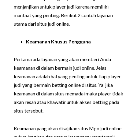
menjanjikan untuk player judi karena memiliki
manfaat yang penting. Berikut 2 contoh layanan
utama dari situs judi online.
Keamanan Khusus Pengguna
Pertama ada layanan yang akan memberi Anda
keamanan di dalam bermain judi online. Jelas
keamanan adalah hal yang penting untuk tiap player
judi yang bermain betting online di situs. Ya, jika
keamanan di dalam situs memadai maka player tidak
akan resah atau khawatir untuk akses betting pada
situs tersebut.
Keamanan yang akan disajikan situs Mpo judi online
cukup lengkap dan semua keamanan yang tersaji