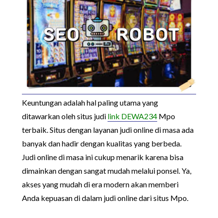
Keuntungan adalah hal paling utama yang
ditawarkan oleh situs judi
link DEWA234
Mpo
terbaik. Situs dengan layanan judi online di masa ada
banyak dan hadir dengan kualitas yang berbeda.
Judi online di masa ini cukup menarik karena bisa
dimainkan dengan sangat mudah melalui ponsel.
Ya,
akses yang mudah di era modern akan memberi
Anda kepuasan di dalam judi online dari situs Mpo.