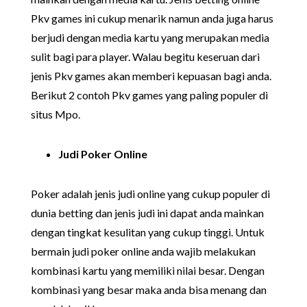
Pkv games ini cukup menarik namun anda juga harus
berjudi dengan media kartu yang merupakan media
sulit bagi para player. Walau begitu keseruan dari
jenis Pkv games akan memberi kepuasan bagi anda.
Berikut 2 contoh Pkv games yang paling populer di
situs Mpo.
Judi Poker Online
Poker adalah jenis judi online yang cukup populer di
dunia betting dan jenis judi ini dapat anda mainkan
dengan tingkat kesulitan yang cukup tinggi. Untuk
bermain judi poker online anda wajib melakukan
kombinasi kartu yang memiliki nilai besar. Dengan
kombinasi yang besar maka anda bisa menang dan