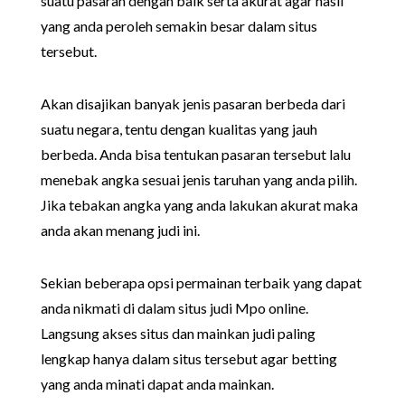
suatu pasaran dengan baik serta akurat agar hasil
yang anda peroleh semakin besar dalam situs
tersebut.
Akan disajikan banyak jenis pasaran berbeda dari
suatu negara, tentu dengan kualitas yang jauh
berbeda. Anda bisa tentukan pasaran tersebut lalu
menebak angka sesuai jenis taruhan yang anda pilih.
Jika tebakan angka yang anda lakukan akurat maka
anda akan menang judi ini.
Sekian beberapa opsi permainan terbaik yang dapat
anda nikmati di dalam situs judi Mpo online.
Langsung akses situs dan mainkan judi paling
lengkap hanya dalam situs tersebut agar betting
yang anda minati dapat anda mainkan.