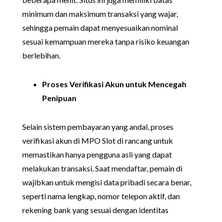
minimum dan maksimum transaksi yang wajar,
sehingga pemain dapat menyesuaikan nominal
sesuai kemampuan mereka tanpa risiko keuangan
berlebihan.
Proses Verifikasi Akun untuk Mencegah
Penipuan
Selain sistem pembayaran yang andal, proses
verifikasi akun di MPO Slot di rancang untuk
memastikan hanya pengguna asli yang dapat
melakukan transaksi. Saat mendaftar, pemain di
wajibkan untuk mengisi data pribadi secara benar,
seperti nama lengkap, nomor telepon aktif, dan
rekening bank yang sesuai dengan identitas