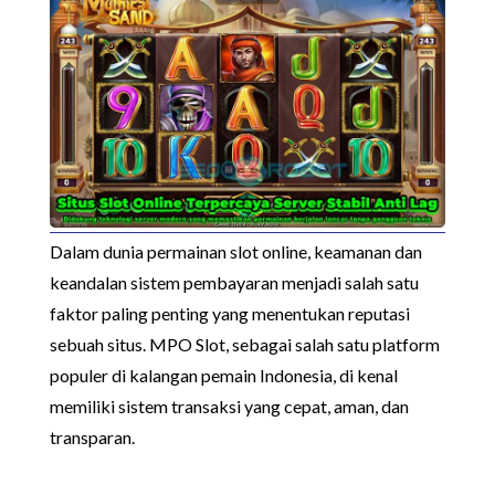
Dalam dunia permainan slot online, keamanan dan
keandalan sistem pembayaran menjadi salah satu
faktor paling penting yang menentukan reputasi
sebuah situs. MPO Slot, sebagai salah satu platform
populer di kalangan pemain Indonesia, di kenal
memiliki sistem transaksi yang cepat, aman, dan
transparan.