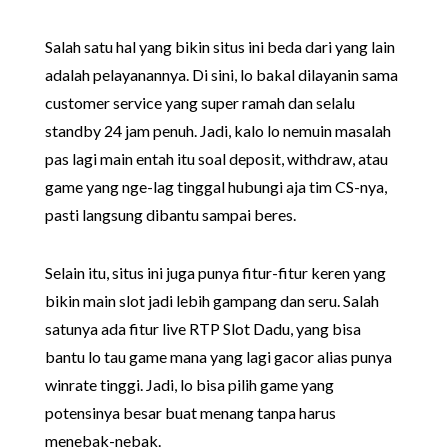
Salah satu hal yang bikin situs ini beda dari yang lain
adalah pelayanannya. Di sini, lo bakal dilayanin sama
customer service yang super ramah dan selalu
standby 24 jam penuh. Jadi, kalo lo nemuin masalah
pas lagi main entah itu soal deposit, withdraw, atau
game yang nge-lag tinggal hubungi aja tim CS-nya,
pasti langsung dibantu sampai beres.
Selain itu, situs ini juga punya fitur-fitur keren yang
bikin main slot jadi lebih gampang dan seru. Salah
satunya ada fitur live RTP Slot Dadu, yang bisa
bantu lo tau game mana yang lagi gacor alias punya
winrate tinggi. Jadi, lo bisa pilih game yang
potensinya besar buat menang tanpa harus
menebak-nebak.