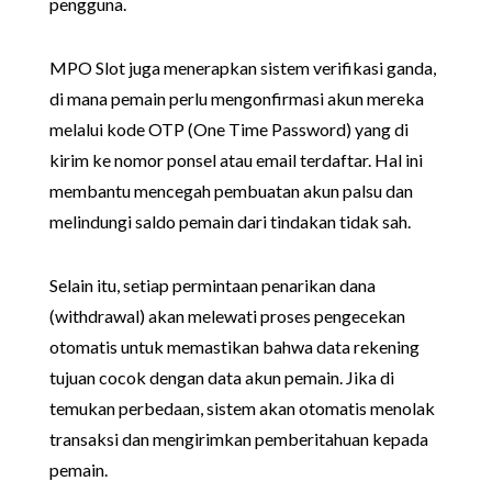
pengguna.
MPO Slot juga menerapkan sistem verifikasi ganda,
di mana pemain perlu mengonfirmasi akun mereka
melalui kode OTP (One Time Password) yang di
kirim ke nomor ponsel atau email terdaftar. Hal ini
membantu mencegah pembuatan akun palsu dan
melindungi saldo pemain dari tindakan tidak sah.
Selain itu, setiap permintaan penarikan dana
(withdrawal) akan melewati proses pengecekan
otomatis untuk memastikan bahwa data rekening
tujuan cocok dengan data akun pemain. Jika di
temukan perbedaan, sistem akan otomatis menolak
transaksi dan mengirimkan pemberitahuan kepada
pemain.