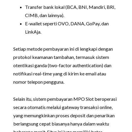
Transfer bank lokal (BCA, BNI, Mandiri, BRI,
CIMB, dan lainnya).
E-wallet seperti OVO, DANA, GoPay, dan
LinkAja.
Setiap metode pembayaran ini di lengkapi dengan
protokol keamanan tambahan, termasuk sistem
otentikasi ganda (two-factor authentication) dan
notifikasi real-time yang di kirim ke email atau
nomor telepon pengguna.
Selain itu, sistem pembayaran MPO Slot beroperasi
secara otomatis melalui gateway transaksi online,
yang memungkinkan proses deposit dan penarikan
berlangsung cepat biasanya hanya dalam waktu
beberapa menit.
Situs ini juga memiliki batas