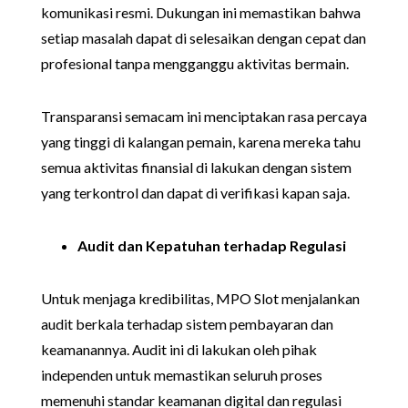
komunikasi resmi. Dukungan ini memastikan bahwa
setiap masalah dapat di selesaikan dengan cepat dan
profesional tanpa mengganggu aktivitas bermain.
Transparansi semacam ini menciptakan rasa percaya
yang tinggi di kalangan pemain, karena mereka tahu
semua aktivitas finansial di lakukan dengan sistem
yang terkontrol dan dapat di verifikasi kapan saja.
Audit dan Kepatuhan terhadap Regulasi
Untuk menjaga kredibilitas, MPO Slot menjalankan
audit berkala terhadap sistem pembayaran dan
keamanannya. Audit ini di lakukan oleh pihak
independen untuk memastikan seluruh proses
memenuhi standar keamanan digital dan regulasi