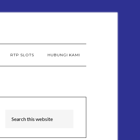
RTP SLOTS
HUBUNGI KAMI