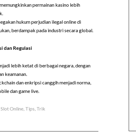
 memungkinkan permainan kasino lebih
k.
gakan hukum perjudian ilegal online di
kan, berdampak pada industri secara global.
i dan Regulasi
njadi lebih ketat di berbagai negara, dengan
dan keamanan.
kchain dan enkripsi canggih menjadi norma,
ile dan game live.
,
Slot Online
,
Tips
,
Trik