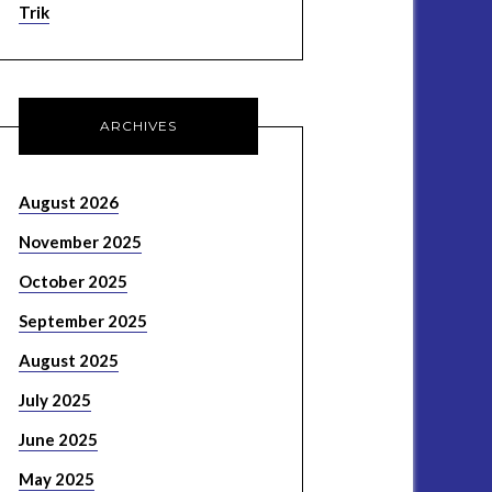
Trik
ARCHIVES
August 2026
November 2025
October 2025
September 2025
August 2025
July 2025
June 2025
May 2025