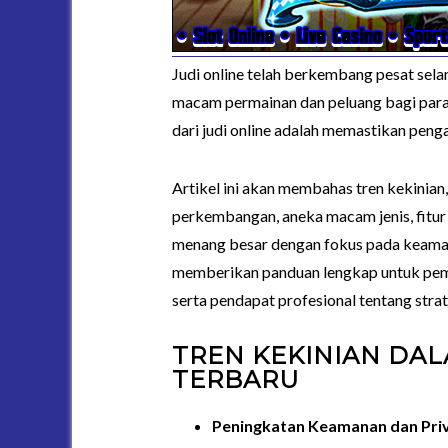
Judi online telah berkembang pesat sel
macam permainan dan peluang bagi para
dari judi online adalah memastikan pen
Artikel ini akan membahas tren kekinian, 
perkembangan, aneka macam jenis, fitur l
menang besar dengan fokus pada keam
memberikan panduan lengkap untuk pemu
serta pendapat profesional tentang stra
TREN KEKINIAN DAL
TERBARU
Peningkatan Keamanan dan Priv