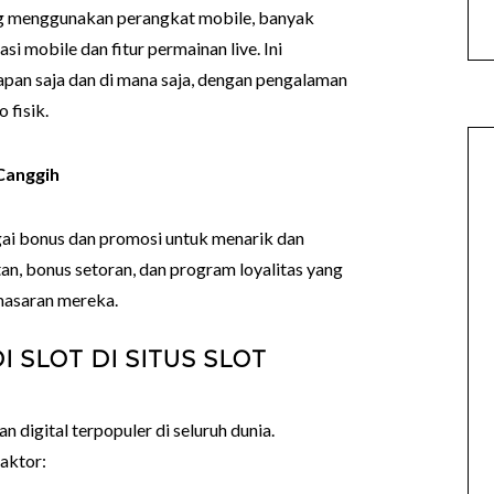
g menggunakan perangkat mobile, banyak
i mobile dan fitur permainan live. Ini
an saja dan di mana saja, dengan pengalaman
 fisik.
Canggih
gai bonus dan promosi untuk menarik dan
, bonus setoran, dan program loyalitas yang
emasaran mereka.
 SLOT DI SITUS SLOT
an digital terpopuler di seluruh dunia.
aktor: