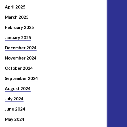
April 2025
March 2025
February 2025
January 2025
December 2024
November 2024
October 2024
September 2024
August 2024
July 2024
June 2024
May 2024