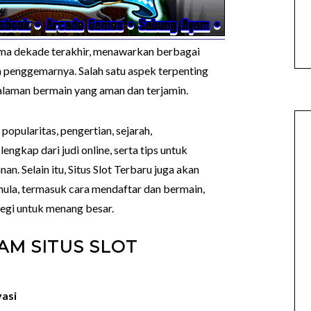
ama dekade terakhir, menawarkan berbagai
 penggemarnya. Salah satu aspek terpenting
galaman bermain yang aman dan terjamin.
popularitas, pengertian, sejarah,
engkap dari judi online, serta tips untuk
anan.
Selain itu,
Situs Slot Terbaru
juga akan
la, termasuk cara mendaftar dan bermain,
tegi untuk menang besar.
AM SITUS SLOT
asi