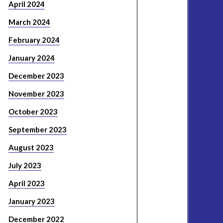
April 2024
March 2024
February 2024
January 2024
December 2023
November 2023
October 2023
September 2023
August 2023
July 2023
April 2023
January 2023
December 2022