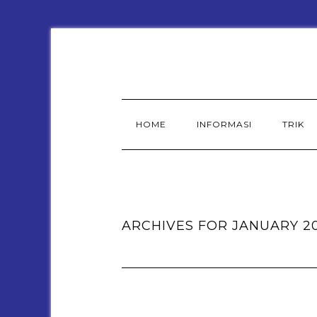
HOME
INFORMASI
TRIK
ARCHIVES FOR JANUARY 2