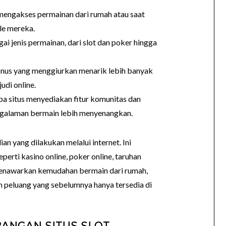
engakses permainan dari rumah atau saat
le mereka.
ai jenis permainan, dari slot dan poker hingga
nus yang menggiurkan menarik lebih banyak
udi online.
pa situs menyediakan fitur komunitas dan
ngalaman bermain lebih menyenangkan.
ian yang dilakukan melalui internet. Ini
rti kasino online, poker online, taruhan
e menawarkan kemudahan bermain dari rumah,
 peluang yang sebelumnya hanya tersedia di