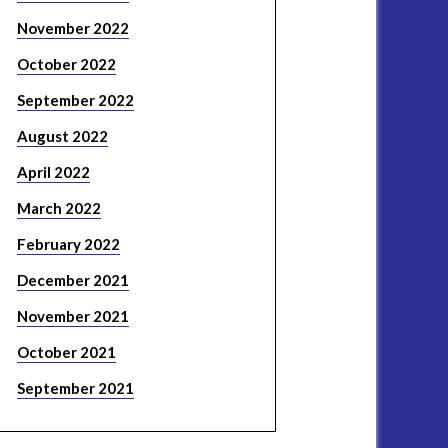
November 2022
October 2022
September 2022
August 2022
April 2022
March 2022
February 2022
December 2021
November 2021
October 2021
September 2021