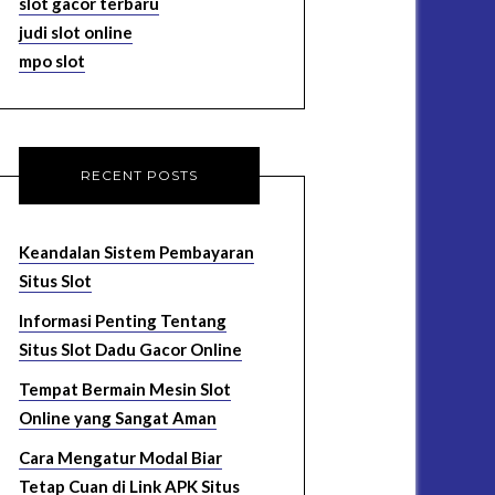
slot gacor terbaru
judi slot online
mpo slot
RECENT POSTS
Keandalan Sistem Pembayaran
Situs Slot
Informasi Penting Tentang
Situs Slot Dadu Gacor Online
Tempat Bermain Mesin Slot
Online yang Sangat Aman
Cara Mengatur Modal Biar
Tetap Cuan di Link APK Situs