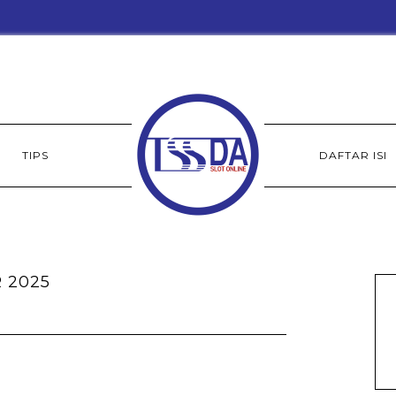
TIPS
DAFTAR ISI
 2025