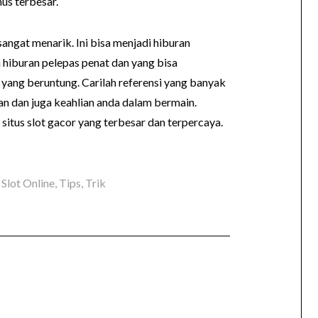
us terbesar.
ngat menarik. Ini bisa menjadi hiburan
hiburan pelepas penat dan yang bisa
ang beruntung. Carilah referensi yang banyak
 dan juga keahlian anda dalam bermain.
situs slot gacor yang terbesar dan terpercaya.
,
Slot Online
,
Tips
,
Trik