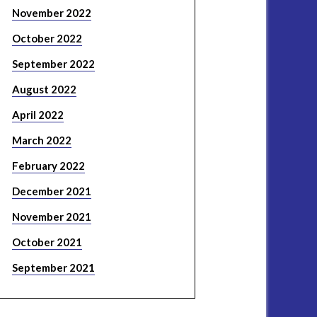
November 2022
October 2022
September 2022
August 2022
April 2022
March 2022
February 2022
December 2021
November 2021
October 2021
September 2021