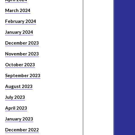
March 2024
February 2024
January 2024
December 2023
November 2023
October 2023
September 2023
August 2023
July 2023
April 2023
January 2023
December 2022