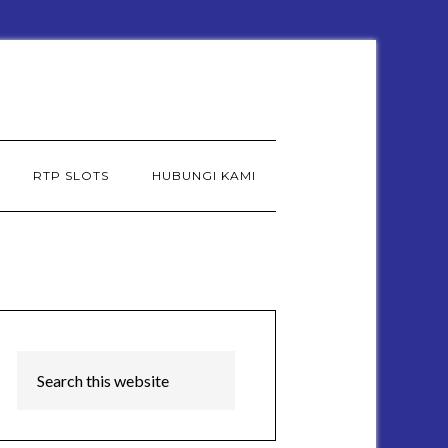
RTP SLOTS
HUBUNGI KAMI