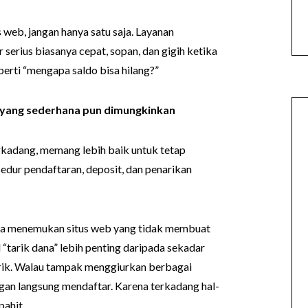
 web, jangan hanya satu saja. Layanan
serius biasanya cepat, sopan, dan gigih ketika
erti “mengapa saldo bisa hilang?”
n yang sederhana pun dimungkinkan
Terkadang, memang lebih baik untuk tetap
edur pendaftaran, deposit, dan penarikan
wa menemukan situs web yang tidak membuat
“tarik dana” lebih penting daripada sekadar
ik.
Walau tampak menggiurkan berbagai
ngan langsung mendaftar. Karena terkadang hal-
pahit.