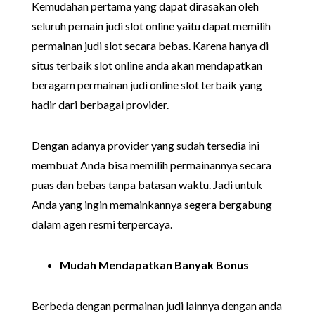
Kemudahan pertama yang dapat dirasakan oleh
seluruh pemain judi slot online yaitu dapat memilih
permainan judi slot secara bebas. Karena hanya di
situs terbaik slot online anda akan mendapatkan
beragam permainan judi online slot terbaik yang
hadir dari berbagai provider.
Dengan adanya provider yang sudah tersedia ini
membuat Anda bisa memilih permainannya secara
puas dan bebas tanpa batasan waktu. Jadi untuk
Anda yang ingin memainkannya segera bergabung
dalam agen resmi terpercaya.
Mudah Mendapatkan Banyak Bonus
Berbeda dengan permainan judi lainnya dengan anda