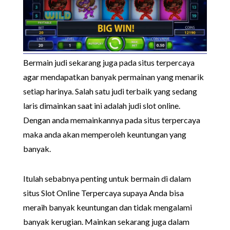
Bermain judi sekarang juga pada situs terpercaya
agar mendapatkan banyak permainan yang menarik
setiap harinya. Salah satu judi terbaik yang sedang
laris dimainkan saat ini adalah judi slot online.
Dengan anda memainkannya pada situs terpercaya
maka anda akan memperoleh keuntungan yang
banyak.
Itulah sebabnya penting untuk bermain di dalam
situs Slot Online Terpercaya supaya Anda bisa
meraih banyak keuntungan dan tidak mengalami
banyak kerugian.
Mainkan sekarang juga dalam