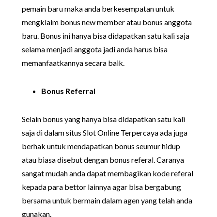
pemain baru maka anda berkesempatan untuk
mengklaim bonus new member atau bonus anggota
baru. Bonus ini hanya bisa didapatkan satu kali saja
selama menjadi anggota jadi anda harus bisa
memanfaatkannya secara baik.
Bonus Referral
Selain bonus yang hanya bisa didapatkan satu kali
saja di dalam situs Slot Online Terpercaya ada juga
berhak untuk mendapatkan bonus seumur hidup
atau biasa disebut dengan bonus referal. Caranya
sangat mudah anda dapat membagikan kode referal
kepada para bettor lainnya agar bisa bergabung
bersama untuk bermain dalam agen yang telah anda
gunakan.