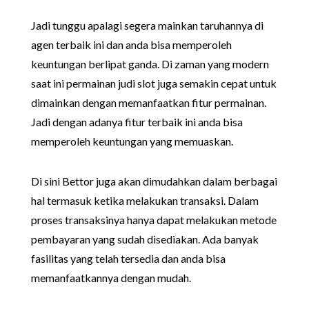
Jadi tunggu apalagi segera mainkan taruhannya di
agen terbaik ini dan anda bisa memperoleh
keuntungan berlipat ganda.
Di zaman yang modern
saat ini permainan judi slot juga semakin cepat untuk
dimainkan dengan memanfaatkan fitur permainan.
Jadi dengan adanya fitur terbaik ini anda bisa
memperoleh keuntungan yang memuaskan.
Di sini Bettor juga akan dimudahkan dalam berbagai
hal termasuk ketika melakukan transaksi. Dalam
proses transaksinya hanya dapat melakukan metode
pembayaran yang sudah disediakan.
Ada banyak
fasilitas yang telah tersedia dan anda bisa
memanfaatkannya dengan mudah.