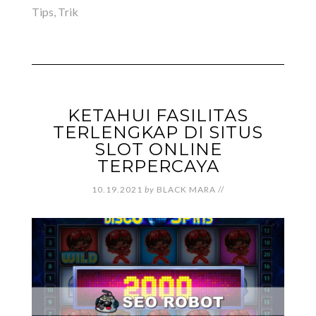
Tips
,
Trik
KETAHUI FASILITAS
TERLENGKAP DI SITUS
SLOT ONLINE
TERPERCAYA
10.19.2021
by
BLACK MARA
//