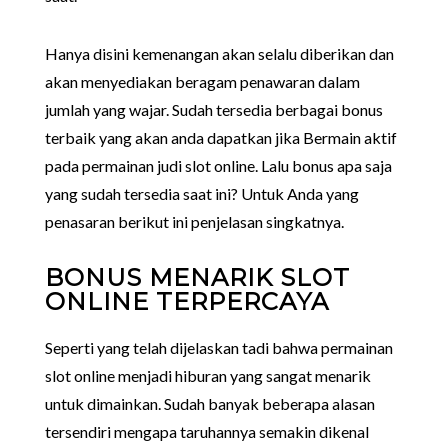
Hanya disini kemenangan akan selalu diberikan dan
akan menyediakan beragam penawaran dalam
jumlah yang wajar. Sudah tersedia berbagai bonus
terbaik yang akan anda dapatkan jika Bermain aktif
pada permainan judi slot online. Lalu bonus apa saja
yang sudah tersedia saat ini? Untuk Anda yang
penasaran berikut ini penjelasan singkatnya.
BONUS MENARIK SLOT
ONLINE TERPERCAYA
Seperti yang telah dijelaskan tadi bahwa permainan
slot online menjadi hiburan yang sangat menarik
untuk dimainkan. Sudah banyak beberapa alasan
tersendiri mengapa taruhannya semakin dikenal